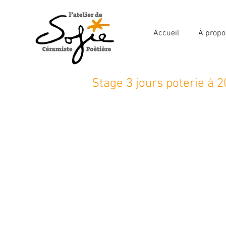
Accueil
À propo
Stage 3 jours poterie à
3 jours d'immersion
pour s'initi
comprendre le processus de la 
Programme spécifique pour les 
Le deuxième et troisième jour
: 
personnel.
Exemple d'objets : pichet, phot
oiseaux, vase etc...