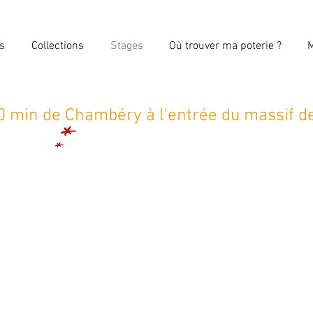
s
Collections
Stages
Où trouver ma poterie ?
M
 20 min de Chambéry à l'entrée du massif 
er à la fabrication de plusieurs objets utilitaires ou décora
céramique.
débutants le
premier jour
afin d'acquérir les techniques et ges
atelier libre au cours duquel je vous aide à réaliser votre p
ophore, tasse, mug, plateau gourmand, mobile, bol, bijoux, 