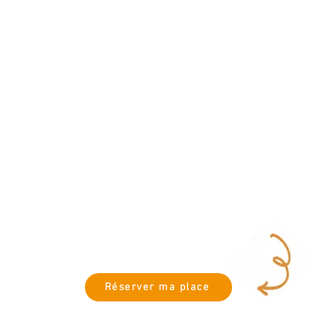
né sur ce stage !
nts ou initiés / 6 maximum
 2025
COMPLET
afé , tisanes offerts
, la mise à disposition du matériel et des fournitures nécessa
mes soins après le stage.
Supplément pour les grosses pièces .
s après le stage .
Réserver ma place