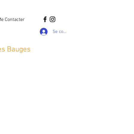
e Contacter
Se connecter
des Bauges
tifs selon différentes techniques et
tes nécessaires.
rojet et développer votre créativité
jardinière, sculpture, mangeoire à